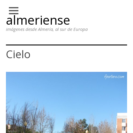
Close
almeriense
Skip
INFORMACIÓN
to
imágenes desde Almería, al sur de Europa
content
GALERIA
Cielo